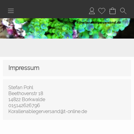
Anmelden
Impressum
Stefan Pohl
Beethovenstr 18
14822 Borkwalde
015142626796
Korallenablegerversand@t-online.de